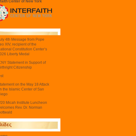
rfaith Center of New York
uly 4th Message from Pope
eo XIV, recipient of the
ational Constitution Center’s
026 Liberty Medal
CNY Statement in Support of
irthright Citizenship
est
tatement on the May 18 Attack
n the Islamic Center of San
iego
/20 Micah Institute Luncheon
elcomes Rev. Dr. Norman
ottwald
λίδες