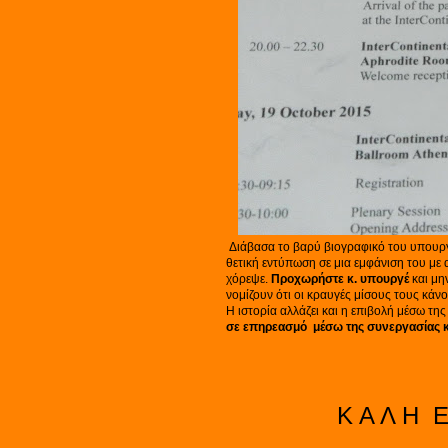
Διάβασα το βαρύ βιογραφικό του υπου
θετική εντύπωση σε μια εμφάνιση του με 
χόρεψε.
Προχωρήστε κ. υπουργέ
και μη
νομίζουν ότι οι κραυγές μίσους τους κάν
Η ιστορία αλλάζει και η επιβολή μέσω της
σε επηρεασμό μέσω της συνεργασίας κ
Κ Α Λ Η Ε