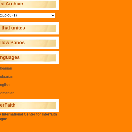
st Archive
l that unites
llow Panos
anguages
lbanian
ulgarian
nglish
omanian
terFaith
 International Center for Interfaith
ogue