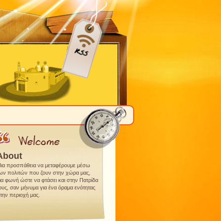
About
ια προσπάθεια να μεταφέρουμε μέσω
ων πολιτών που ζουν στην χώρα μας,
ια φωνή ώστε να φτάσει και στην Πατρίδα
ους, σαν μήνυμα για ένα όραμα ενότητας
την περιοχή μας.