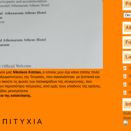
Po
Al
Fo
L
A
ργού μας
Nikolaos
Kotzias
,
ο οποίος μου είχε κάνει επίσης πολύ
B
αξιωματούχους της Τουρκίας, που αγκαλιάστηκε με ζεστασιά και
ν ακούτε τις φωνές των παλικαράδων της σύγκρουσης, που
E
ουν περισσότερο πατριώτες, από εμάς τους οπαδούς της ειρήνης.
 βίας μετατρέπεται
R
αι της κατανόησης.
In
Doha
Dial
 Π Ι Τ Υ Χ Ι Α