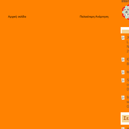
Inte
Αρχική σελίδα
Παλαιότερη Ανάρτηση
J
L
N
2
I
B
t
S
o
D
9
w
G
Σε