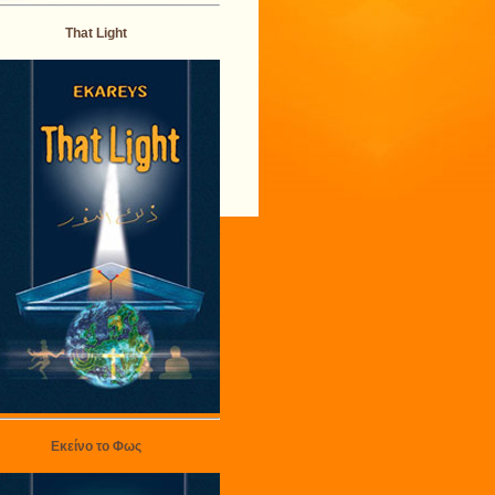
That Light
Εκείνο το Φως