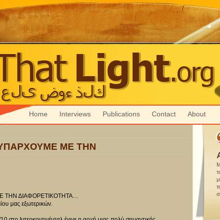
Home
Interviews
Publications
Contact
About
ΥΠΑΡΧΟΥΜΕ ΜΕ ΤΗΝ
Μ
τ
μ
τ
σ
Ε ΤΗΝ ΔΙΑΦΟΡΕΤΙΚΟΤΗΤΑ…
ου μας εξωτερικών.
/10 στο Ιντερκοντινένταλ έγινε η αρχή μιας πολύ σημαντικής